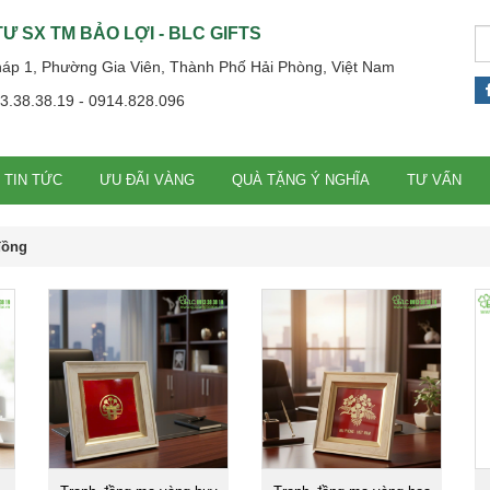
Ư SX TM BẢO LỢI - BLC GIFTS
háp 1, Phường Gia Viên, Thành Phố Hải Phòng, Việt Nam
13.38.38.19 - 0914.828.096
TIN TỨC
ƯU ĐÃI VÀNG
QUÀ TẶNG Ý NGHĨA
TƯ VẤN
đồng