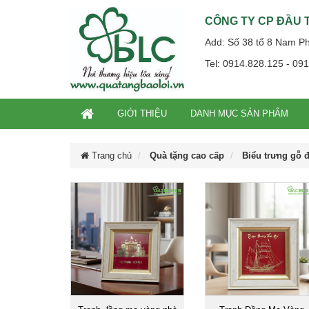
CÔNG TY CP ĐẦU T
Add: Số 38 tổ 8 Nam P
Tel: 0914.828.125 - 09
GIỚI THIỆU
DANH MỤC SẢN PHẨM
Trang chủ
Quà tặng cao cấp
Biểu trưng gỗ 