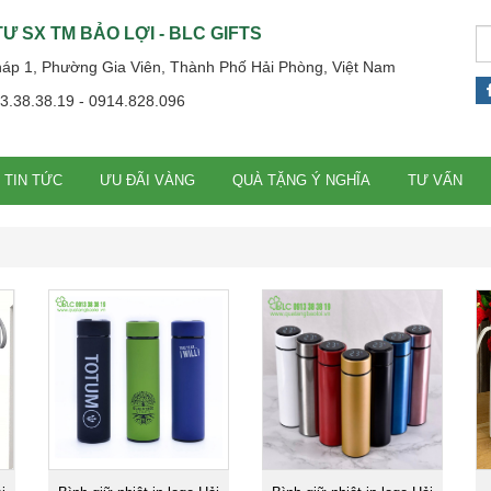
Ư SX TM BẢO LỢI - BLC GIFTS
háp 1, Phường Gia Viên, Thành Phố Hải Phòng, Việt Nam
13.38.38.19 - 0914.828.096
TIN TỨC
ƯU ĐÃI VÀNG
QUÀ TẶNG Ý NGHĨA
TƯ VẤN