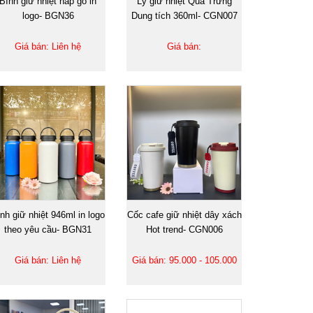
Bình giữ nhiệt nắp gỗ in
Ly giữ nhiệt Quả Trứng
logo- BGN36
Dung tích 360ml- CGN007
Giá bán: Liên hệ
Giá bán:
nh giữ nhiệt 946ml in logo
Cốc cafe giữ nhiệt dây xách
theo yêu cầu- BGN31
Hot trend- CGN006
Giá bán: Liên hệ
Giá bán: 95.000 - 105.000