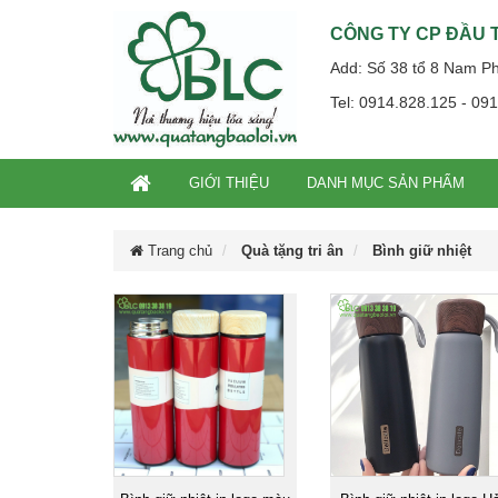
CÔNG TY CP ĐẦU T
Add: Số 38 tổ 8 Nam P
Tel: 0914.828.125 - 09
GIỚI THIỆU
DANH MỤC SẢN PHẨM
Trang chủ
Quà tặng tri ân
Bình giữ nhiệt