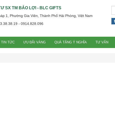
Ư SX TM BẢO LỢI - BLC GIFTS
háp 1, Phường Gia Viên, Thành Phố Hải Phòng, Việt Nam
13.38.38.19 - 0914.828.096
TIN TỨC
ƯU ĐÃI VÀNG
QUÀ TẶNG Ý NGHĨA
TƯ VẤN