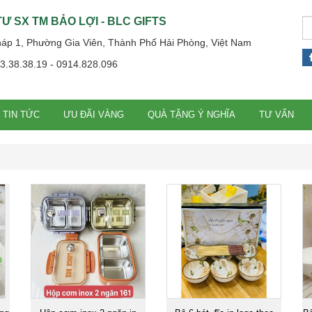
Ư SX TM BẢO LỢI - BLC GIFTS
háp 1, Phường Gia Viên, Thành Phố Hải Phòng, Việt Nam
13.38.38.19 - 0914.828.096
TIN TỨC
ƯU ĐÃI VÀNG
QUÀ TẶNG Ý NGHĨA
TƯ VẤN