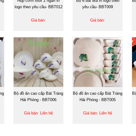
àng
Hộp cơm inox 2 ngăn in
Bộ 6 bát đĩa in logo theo
Bộ
logo theo yêu cầu- BBT012
yêu cầu- BBT009
Giá bán:
Giá bán:
àng
Bộ đồ ăn cao cấp Bát Tràng
Bộ đồ ăn cao cấp Bát Tràng
Bộ
Hải Phòng - BBT006
Hải Phòng - BBT005
Giá bán: Liên hệ
Giá bán: Liên hệ