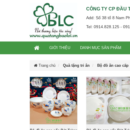
CÔNG TY CP ĐẦU T
Add: Số 38 tổ 8 Nam P
Tel: 0914.828.125 - 09
GIỚI THIỆU
DANH MỤC SẢN PHẨM
Trang chủ
Quà tặng tri ân
Bộ đồ ăn cao cấp