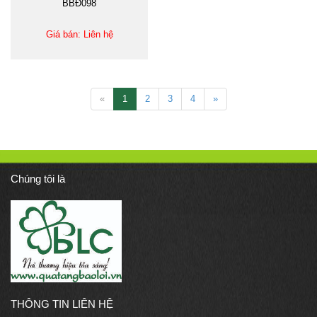
BBĐ098
Giá bán: Liên hệ
«
1
2
3
4
»
Chúng tôi là
THÔNG TIN LIÊN HỆ