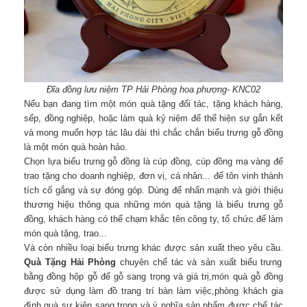
Đĩa đồng lưu niệm TP Hải Phòng hoa phượng- KNC02
Nếu bạn đang tìm một món quà tặng đối tác, tặng khách hàng,
sếp, đồng nghiệp, hoặc làm quà kỷ niệm để thể hiện sự gắn kết
và mong muốn hợp tác lâu dài thì chắc chắn biểu trưng gỗ đồng
là một món quà hoàn hảo.
Chọn lựa biểu trưng gỗ đồng là cúp đồng, cúp đồng mạ vàng để
trao tặng cho doanh nghiệp, đơn vị, cá nhân... để tôn vinh thành
tích cố gắng và sự đóng góp. Dùng để nhấn mạnh và giới thiệu
thương hiệu thông qua những món quà tặng là biểu trưng gỗ
đồng, khách hàng có thể chạm khắc tên công ty, tổ chức để làm
món quà tặng, trao...
Và còn nhiều loại biểu trưng khác được sản xuất theo yêu cầu.
Quà Tặng Hải Phòng
chuyên chế tác và sản xuất biểu trưng
bằng đồng hộp gỗ đế gỗ sang trọng và giá trị,món quà gỗ đồng
được sử dụng làm đồ trang trí bàn làm việc,phòng khách gia
đình,quà sự kiện sang trọng và ý nghĩa,sản phẩm được chế tác