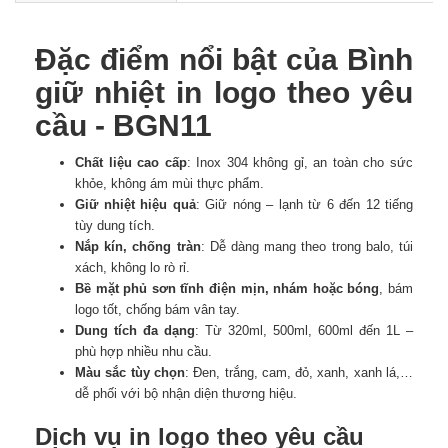
Đặc điểm nổi bật của Bình
giữ nhiệt in logo theo yêu
cầu - BGN11
Chất liệu cao cấp
: Inox 304 không gỉ, an toàn cho sức
khỏe, không ám mùi thực phẩm.
Giữ nhiệt hiệu quả
: Giữ nóng – lạnh từ 6 đến 12 tiếng
tùy dung tích.
Nắp kín, chống tràn
: Dễ dàng mang theo trong balo, túi
xách, không lo rò rỉ.
Bề mặt phủ sơn tĩnh điện mịn, nhám hoặc bóng
, bám
logo tốt, chống bám vân tay.
Dung tích đa dạng
: Từ 320ml, 500ml, 600ml đến 1L –
phù hợp nhiều nhu cầu.
Màu sắc tùy chọn
: Đen, trắng, cam, đỏ, xanh, xanh lá,…
dễ phối với bộ nhận diện thương hiệu.
Dịch vụ in logo theo yêu cầu