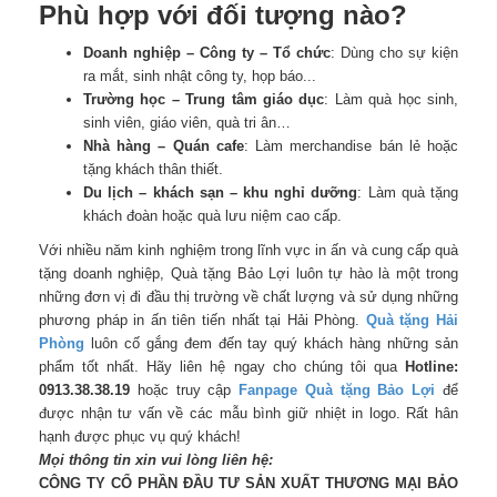
Phù hợp với đối tượng nào?
Doanh nghiệp – Công ty – Tổ chức
: Dùng cho sự kiện
ra mắt, sinh nhật công ty, họp báo...
Trường học – Trung tâm giáo dục
: Làm quà học sinh,
sinh viên, giáo viên, quà tri ân…
Nhà hàng – Quán cafe
: Làm merchandise bán lẻ hoặc
tặng khách thân thiết.
Du lịch – khách sạn – khu nghỉ dưỡng
: Làm quà tặng
khách đoàn hoặc quà lưu niệm cao cấp.
Với nhiều năm kinh nghiệm trong lĩnh vực in ấn và cung cấp quà
tặng doanh nghiệp, Quà tặng Bảo Lợi luôn tự hào là một trong
những đơn vị đi đầu thị trường về chất lượng và sử dụng những
phương pháp in ấn tiên tiến nhất tại Hải Phòng.
Quà tặng Hải
Phòng
luôn cố gắng đem đến tay quý khách hàng những sản
phẩm tốt nhất. Hãy liên hệ ngay cho chúng tôi qua
Hotline:
0913.38.38.19
hoặc truy cập
Fanpag
e
Quà tặng Bảo Lợi
để
được nhận tư vấn về các mẫu bình giữ nhiệt in logo. Rất hân
hạnh được phục vụ quý khách!
Mọi thông tin xin vui lòng liên hệ:
CÔNG TY CỔ PHẦN ĐẦU TƯ SẢN XUẤT THƯƠNG MẠI BẢO