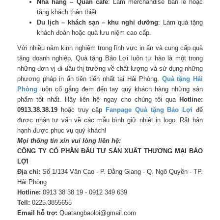
Nhà hàng – Quán cafe
: Làm merchandise bán lẻ hoặc
tặng khách thân thiết.
Du lịch – khách sạn – khu nghỉ dưỡng
: Làm quà tặng
khách đoàn hoặc quà lưu niệm cao cấp.
Với nhiều năm kinh nghiệm trong lĩnh vực in ấn và cung cấp quà
tặng doanh nghiệp, Quà tặng Bảo Lợi luôn tự hào là một trong
những đơn vị đi đầu thị trường về chất lượng và sử dụng những
phương pháp in ấn tiên tiến nhất tại Hải Phòng.
Quà tặng Hải
Phòng
luôn cố gắng đem đến tay quý khách hàng những sản
phẩm tốt nhất. Hãy liên hệ ngay cho chúng tôi qua
Hotline:
0913.38.38.19
hoặc truy cập
Fanpag
e
Quà tặng Bảo Lợi
để
được nhận tư vấn về các mẫu bình giữ nhiệt in logo. Rất hân
hạnh được phục vụ quý khách!
Mọi thông tin xin vui lòng liên hệ:
CÔNG TY CỔ PHẦN ĐẦU TƯ SẢN XUẤT THƯƠNG MẠI BẢO
LỢI
Địa chỉ:
Số 1/134 Văn Cao - P. Đằng Giang - Q. Ngô Quyền - TP.
Hải Phòng
Hotline:
0913 38 38 19 - 0912 349 639
Tell:
0225.3855655
Email hỗ trợ:
Quatangbaoloi@gmail.com