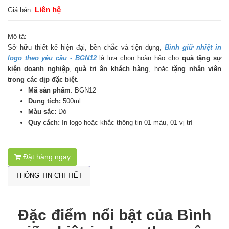
Liên hệ
Giá bán:
Mô tả:
Sở hữu thiết kế hiện đại, bền chắc và tiện dụng,
Bình giữ nhiệt in
logo theo yêu cầu - BGN12
là lựa chọn hoàn hảo cho
quà tặng sự
kiện doanh nghiệp
,
quà tri ân khách hàng
, hoặc
tặng nhân viên
trong các dịp đặc biệt
.
Mã sản phẩm
: BGN12
Dung tích:
500ml
Màu sắc:
Đỏ
Quy cách:
In logo hoặc khắc thông tin 01 màu, 01 vị trí
Đặt hàng ngay
THÔNG TIN CHI TIẾT
Đặc điểm nổi bật của Bình