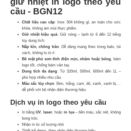
giữ nhiệt in logo theo yêu
cầu - BGN12
Chất liệu cao cấp
: Inox 304 không gỉ, an toàn cho sức
khỏe, không ám mùi thực phẩm.
Giữ nhiệt hiệu quả
: Giữ nóng – lạnh từ 6 đến 12 tiếng
tùy dung tích.
Nắp kín, chống tràn
: Dễ dàng mang theo trong balo, túi
xách, không lo rò rỉ.
Bề mặt phủ sơn tĩnh điện mịn, nhám hoặc bóng
, bám
logo tốt, chống bám vân tay.
Dung tích đa dạng
: Từ 320ml, 500ml, 600ml đến 1L –
phù hợp nhiều nhu cầu.
Màu sắc tùy chọn
: Đen, trắng, cam, đỏ, xanh, xanh lá,…
dễ phối với bộ nhận diện thương hiệu.
Dịch vụ in logo theo yêu cầu
In bằng
UV
,
laser
, hoặc
in lụa
– bền màu, sắc nét, không
bong tróc.
Nhận in từ số lượng nhỏ
Thiết kế demo theo nhận diện thương hiệu.