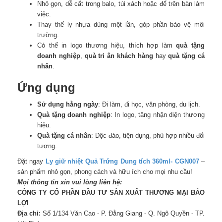
Nhỏ gọn, dễ cất trong balo, túi xách hoặc để trên bàn làm
việc.
Thay thế ly nhựa dùng một lần, góp phần bảo vệ môi
trường.
Có thể in logo thương hiệu, thích hợp làm
quà tặng
doanh nghiệp
,
quà tri ân khách hàng
hay
quà tặng cá
nhân
.
Ứng dụng
Sử dụng hằng ngày
: Đi làm, đi học, văn phòng, du lịch.
Quà tặng doanh nghiệp
: In logo, tăng nhận diện thương
hiệu.
Quà tặng cá nhân
: Độc đáo, tiện dụng, phù hợp nhiều đối
tượng.
Đặt ngay
Ly giữ nhiệt Quả Trứng Dung tích 360ml- CGN007
–
sản phẩm nhỏ gọn, phong cách và hữu ích cho mọi nhu cầu!
Mọi thông tin xin vui lòng liên hệ:
CÔNG TY CỔ PHẦN ĐẦU TƯ SẢN XUẤT THƯƠNG MẠI BẢO
LỢI
Địa chỉ:
Số 1/134 Văn Cao - P. Đằng Giang - Q. Ngô Quyền - TP.