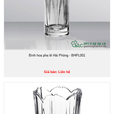
Bình hoa pha lê Hải Phòng - BHPL001
Giá bán: Liên hệ