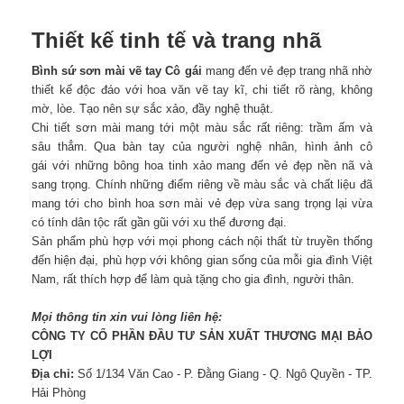
Thiết kế tinh tế và trang nhã
Bình sứ sơn mài vẽ tay Cô gái
mang đến vẻ đẹp trang nhã nhờ
thiết kế độc đáo với hoa văn vẽ tay kĩ, chi tiết rõ ràng, không
mờ, lòe. Tạo nên sự sắc xảo, đầy nghệ thuật.
Chi tiết sơn mài mang tới một màu sắc rất riêng: trầm ấm và
sâu thẳm. Qua bàn tay của người nghệ nhân, hình ảnh cô
gái với những bông hoa tinh xảo mang đến vẻ đẹp nền nã và
sang trọng. Chính những điểm riêng về màu sắc và chất liệu đã
mang tới cho bình hoa sơn mài vẻ đẹp vừa sang trọng lại vừa
có tính dân tộc rất gần gũi với xu thế đương đại.
Sản phẩm phù hợp với mọi phong cách nội thất từ truyền thống
đến hiện đại, phù hợp với không gian sống của mỗi gia đình Việt
Nam, rất thích hợp để làm quà tặng cho gia đình, người thân.
Mọi thông tin xin vui lòng liên hệ:
CÔNG TY CỔ PHẦN ĐẦU TƯ SẢN XUẤT THƯƠNG MẠI BẢO
LỢI
Địa chỉ:
Số 1/134 Văn Cao - P. Đằng Giang - Q. Ngô Quyền - TP.
Hải Phòng