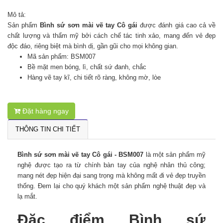
Mô tả:
Sản phẩm
Bình sứ sơn mài vẽ tay Cô gái
được đánh giá cao cả về
chất lượng và thẩm mỹ bởi cách chế tác tinh xảo, mang đến vẻ đẹp
độc đáo, riêng biệt mà bình dị, gần gũi cho mọi không gian.
Mã sản phẩm: BSM007
Bề mặt men bóng, lì, chất sứ đanh, chắc
Hàng vẽ tay kĩ, chi tiết rõ ràng, không mờ, lòe
Đặt hàng ngay
THÔNG TIN CHI TIẾT
Bình sứ sơn mài vẽ tay Cô gái - BSM007
là một sản phẩm mỹ
nghệ được tạo ra từ chính bàn tay của nghệ nhân thủ công;
mang nét đẹp hiện đại sang trọng mà không mất đi vẻ đẹp truyền
thống. Đem lại cho quý khách một sản phẩm nghệ thuật đẹp và
lạ mắt.
Đặc điểm Bình sứ