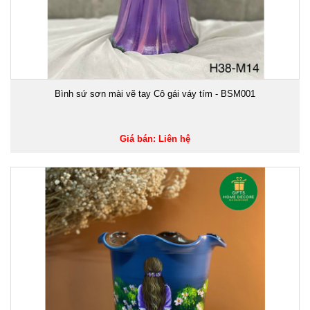
Bình sứ sơn mài vẽ tay Cô gái váy tím - BSM001
Giá bán: Liên hệ