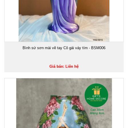
Bình sứ sơn mài vẽ tay Cô gái váy tím - BSM006
Giá bán: Liên hệ