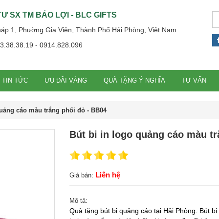
Ư SX TM BẢO LỢI - BLC GIFTS
háp 1, Phường Gia Viên, Thành Phố Hải Phòng, Việt Nam
13.38.38.19 - 0914.828.096
TIN TỨC
ƯU ĐÃI VÀNG
QUÀ TẶNG Ý NGHĨA
TƯ VẤN
quảng cáo màu trắng phối đỏ - BB04
Bút bi in logo quảng cáo màu tr
Liên hệ
Giá bán:
Mô tả:
Quà tặng bút bi quảng cáo tại Hải Phòng
. Bút b