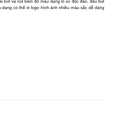
 cài bút và nút bấm đỏ màu dạng lò xo độc đáo, đầu bút
 dạng có thể in logo hình ảnh nhiều màu sắc dễ dàng