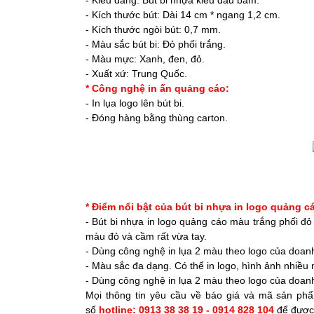
- Kiểu dáng: Bút bi nhựa kiểu đầu bấm.
- Kích thước bút: Dài 14 cm * ngang 1,2 cm.
- Kích thước ngòi bút: 0,7 mm.
- Màu sắc bút bi: Đỏ phối trắng.
- Màu mực: Xanh, đen, đỏ.
- Xuất xứ: Trung Quốc.
* Công nghệ in ấn quảng cáo:
- In lụa logo lên bút bi.
- Đóng hàng bằng thùng carton.
* Điểm nổi bật của bút bi nhựa in logo quảng c
- Bút bi nhựa in logo quảng cáo màu trắng phối đỏ
màu đỏ và cầm rất vừa tay.
- Dùng công nghệ in lụa 2 màu theo logo của doanh
- Màu sắc đa dạng. Có thể in logo, hình ảnh nhiề
- Dùng công nghệ in lụa 2 màu theo logo của doanh
Mọi thông tin yêu cầu về báo giá và mã sản p
số
hotline: 0913 38 38 19 - 0914 828 104
để được 