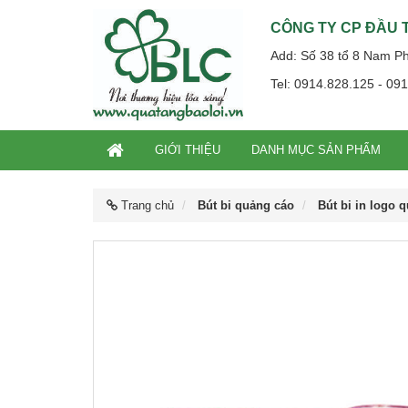
CÔNG TY CP ĐẦU T
Add: Số 38 tổ 8 Nam P
Tel: 0914.828.125 - 09
GIỚI THIỆU
DANH MỤC SẢN PHẨM
Trang chủ
Bút bi quảng cáo
Bút bi in logo 