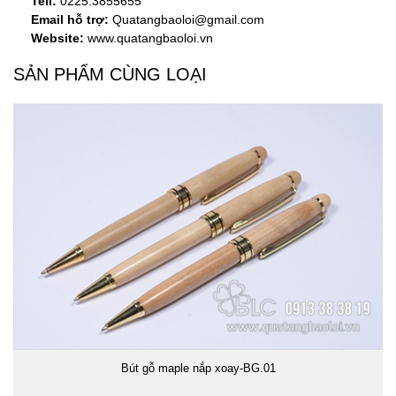
Tell:
0225.3855655
Email hỗ trợ:
Quatangbaoloi@gmail.com
Website:
www.quatangbaoloi.vn
SẢN PHẨM CÙNG LOẠI
Bút gỗ maple nắp xoay-BG.01