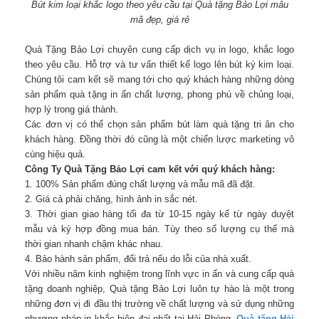
Bút kim loại khắc logo theo yêu cầu tại Quà tặng Bảo Lợi mẫu
mã đẹp, giá rẻ
Quà Tặng Bảo Lợi chuyên cung cấp dịch vụ in logo, khắc logo
theo yêu cầu. Hỗ trợ và tư vấn thiết kế logo lên bút ký kim loại.
Chúng tôi cam kết sẽ mang tới cho quý khách hàng những dòng
sản phẩm quà tặng in ấn chất lượng, phong phú về chủng loại,
hợp lý trong giá thành.
Các đơn vị có thể chọn sản phẩm bút làm quà tặng tri ân cho
khách hàng. Đồng thời đó cũng là một chiến lược marketing vô
cùng hiệu quả.
Công Ty Quà Tặng Bảo Lợi cam kết với quý khách hàng:
1. 100% Sản phẩm đúng chất lượng và mẫu mã đã đặt.
2. Giá cả phải chăng, hình ảnh in sắc nét.
3. Thời gian giao hàng tối đa từ 10-15 ngày kể từ ngày duyệt
mẫu và ký hợp đồng mua bán. Tùy theo số lượng cụ thể mà
thời gian nhanh chậm khác nhau.
4. Bảo hành sản phẩm, đổi trả nếu do lỗi của nhà xuất.
Với nhiều năm kinh nghiệm trong lĩnh vực in ấn và cung cấp quà
tặng doanh nghiệp, Quà tặng Bảo Lợi luôn tự hào là một trong
những đơn vị đi đầu thị trường về chất lượng và sử dụng những
phương pháp in khắc hiện đại nhất tại Hải Phòng.
Quà tặng Hải