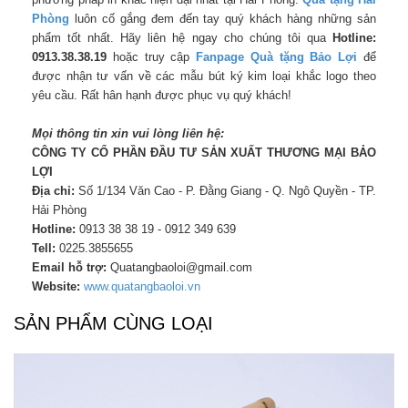
Phòng
luôn cố gắng đem đến tay quý khách hàng những sản
phẩm tốt nhất. Hãy liên hệ ngay cho chúng tôi qua
Hotline:
0913.38.38.19
hoặc truy cập
Fanpag
e
Quà tặng Bảo Lợi
để
được nhận tư vấn về các mẫu bút ký kim loại khắc logo theo
yêu cầu. Rất hân hạnh được phục vụ quý khách!
Mọi thông tin xin vui lòng liên hệ:
CÔNG TY CỔ PHẦN ĐẦU TƯ SẢN XUẤT THƯƠNG MẠI BẢO
LỢI
Địa chỉ:
Số 1/134 Văn Cao - P. Đằng Giang - Q. Ngô Quyền - TP.
Hải Phòng
Hotline:
0913 38 38 19 - 0912 349 639
Tell:
0225.3855655
Email hỗ trợ:
Quatangbaoloi@gmail.com
Website:
www.quatangbaoloi.vn
SẢN PHẨM CÙNG LOẠI