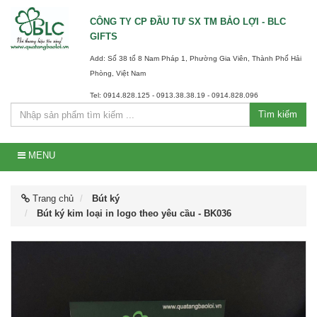
CÔNG TY CP ĐẦU TƯ SX TM BẢO LỢI - BLC
GIFTS
Add: Số 38 tổ 8 Nam Pháp 1, Phường Gia Viên, Thành Phố Hải
Phòng, Việt Nam
Tel: 0914.828.125 - 0913.38.38.19 - 0914.828.096
Tìm kiếm
MENU
Trang chủ
Bút ký
Bút ký kim loại in logo theo yêu cầu - BK036