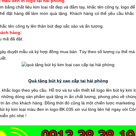
i màu đen in logo tại hải phòng:
m bằng chất liệu kim loại rất đẹp và đằm tay, khắc tên công ty, logo 
ó thể đặt hàng để làm món quà tặng. Khách hàng có thể yêu cầu khắc t
khắc tên công ty lên thân bút đẹp sắc sảo và ấn tượng.
hách hàng:
 mã đã đặt.
ừ ngày duyệt mẫu và ký hợp đồng mua bán. Tùy theo số lượng cụ thể mà
uất.
Quà tặng bút ký cao cấp tại hải phòng
hắc logo theo yêu cầu. Hỗ trợ và tư vấn thiết kế logo lên bút ký kim lo
những dòng sản phẩm quà tặng in ấn chất lượng, phong phú về chủng l
tri ân cho khách hàng. Đồng thời đó cũng là một chiến lược marketing
út ký kim loại màu đen in logo-BK.035 xin vui lòng liên hệ ngay với 
miễn phí nhé !