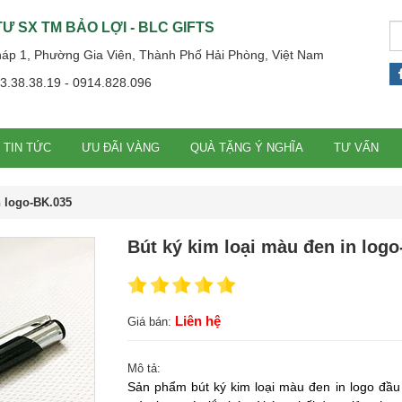
Ư SX TM BẢO LỢI - BLC GIFTS
háp 1, Phường Gia Viên, Thành Phố Hải Phòng, Việt Nam
13.38.38.19 - 0914.828.096
TIN TỨC
ƯU ĐÃI VÀNG
QUÀ TẶNG Ý NGHĨA
TƯ VẤN
n logo-BK.035
Bút ký kim loại màu đen in log
Liên hệ
Giá bán:
Mô tả:
Sản phẩm bút ký kim loại màu đen in logo đầu