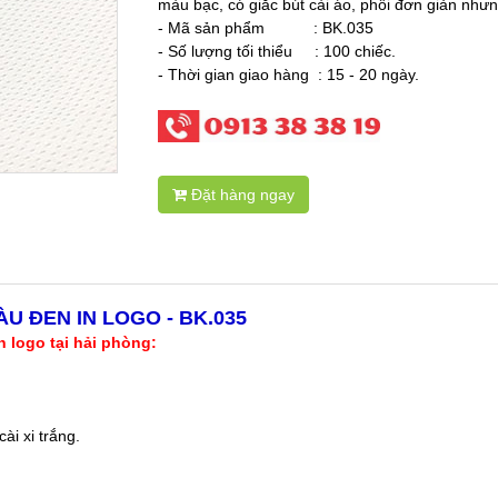
màu bạc, có giắc bút cài áo, phối đơn giản nhưng
- Mã sản phẩm : BK.035
- Số lượng tối thiểu : 100 chiếc.
- Thời gian giao hàng : 15 - 20 ngày.
Đặt hàng ngay
U ĐEN IN LOGO - BK.035
n logo tại hải phòng:
ài xi trắng.