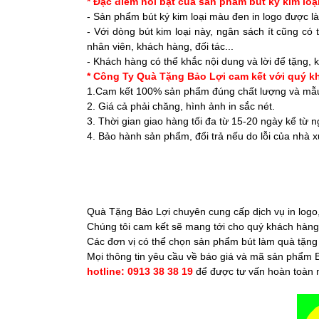
* Đặc điểm nổi bật của sản phẩm bút ký kim loạ
- Sản phẩm bút ký kim loại màu đen in logo được là
- Với dòng bút kim loại này, ngân sách ít cũng c
nhân viên, khách hàng, đối tác...
- Khách hàng có thể khắc nội dung và lời để tặng, 
* Công Ty Quà Tặng Bảo Lợi cam kết với quý k
1.Cam kết 100% sản phẩm đúng chất lượng và mẫu
2. Giá cả phải chăng, hình ảnh in sắc nét.
3. Thời gian giao hàng tối đa từ 15-20 ngày kể t
4. Bảo hành sản phẩm, đổi trả nếu do lỗi của nhà x
Quà Tặng Bảo Lợi chuyên cung cấp dịch vụ in logo, k
Chúng tôi cam kết sẽ mang tới cho quý khách hàng 
Các đơn vị có thể chọn sản phẩm bút làm quà tặng 
Mọi thông tin yêu cầu về báo giá và mã sản phẩm B
hotline: 0913 38 38 19
để được tư vấn hoàn toàn 