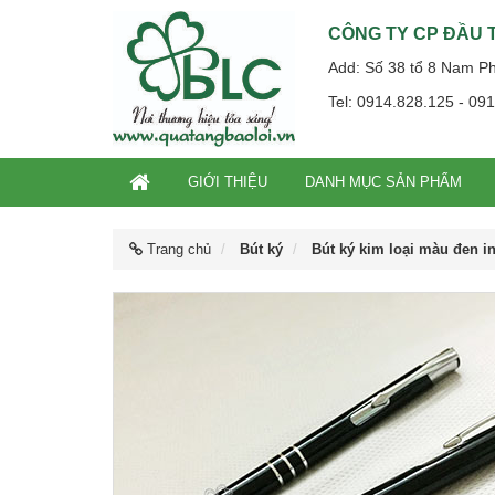
CÔNG TY CP ĐẦU T
Add: Số 38 tổ 8 Nam P
Tel: 0914.828.125 - 09
GIỚI THIỆU
DANH MỤC SẢN PHẨM
Trang chủ
Bút ký
Bút ký kim loại màu đen i