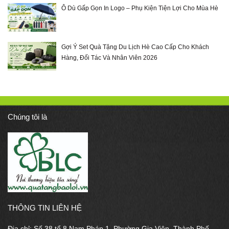
Ô Dù Gấp Gọn In Logo – Phụ Kiện Tiện Lợi Cho Mùa Hè
Gợi Ý Set Quà Tặng Du Lịch Hè Cao Cấp Cho Khách
Hàng, Đối Tác Và Nhân Viên 2026
Chúng tôi là
THÔNG TIN LIÊN HỆ
Địa chỉ: Số 38 tổ 8 Nam Pháp 1, Phường Gia Viên, Thành Phố