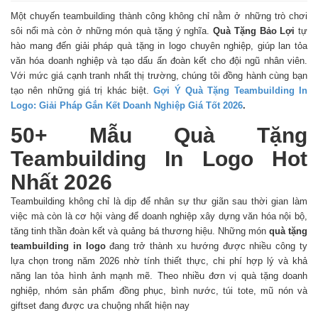
Một chuyến teambuilding thành công không chỉ nằm ở những trò chơi
sôi nổi mà còn ở những món quà tặng ý nghĩa.
Quà Tặng Bảo Lợi
tự
hào mang đến giải pháp quà tặng in logo chuyên nghiệp, giúp lan tỏa
văn hóa doanh nghiệp và tạo dấu ấn đoàn kết cho đội ngũ nhân viên.
Với mức giá cạnh tranh nhất thị trường, chúng tôi đồng hành cùng bạn
tạo nên những giá trị khác biệt.
Gợi Ý Quà Tặng Teambuilding In
Logo: Giải Pháp Gắn Kết Doanh Nghiệp Giá Tốt 2026
.
50+ Mẫu Quà Tặng
Teambuilding In Logo Hot
Nhất 2026
Teambuilding không chỉ là dịp để nhân sự thư giãn sau thời gian làm
việc mà còn là cơ hội vàng để doanh nghiệp xây dựng văn hóa nội bộ,
tăng tinh thần đoàn kết và quảng bá thương hiệu. Những món
quà tặng
teambuilding in logo
đang trở thành xu hướng được nhiều công ty
lựa chọn trong năm 2026 nhờ tính thiết thực, chi phí hợp lý và khả
năng lan tỏa hình ảnh mạnh mẽ. Theo nhiều đơn vị quà tặng doanh
nghiệp, nhóm sản phẩm đồng phục, bình nước, túi tote, mũ nón và
giftset đang được ưa chuộng nhất hiện nay