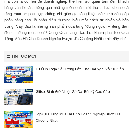
mà còn là cơ hội để doanh nghiệp thể hiện sự quan tâm đến khách
hàng và đối tác thông qua những món quà thiết thực. Lựa chọn quà
tặng mùa hè phù hợp không chỉ giúp gia tăng thiện cảm mà còn góp
phần nâng cao độ nhận diện thương hiệu một cách tự nhiên và bền
vững. Vậy đâu là những sản phẩm quà tặng “đúng người – đúng thời
điểm – đúng mục tiêu”? Cùng Quà Tặng Bảo Lợi khám phá Top Quà
Tặng Mùa Hè Cho Doanh Nghiệp Được Ưa Chuộng Nhất dưới đây nhé!
TIN TỨC MỚI
Ô Dù In Logo Số Lượng Lớn Cho Hội Nghị Và Sự Kiện
Giftset Bình Giữ Nhiệt, Sổ Da, Bút Ký Cao Cấp
Top Quà Tặng Mùa Hè Cho Doanh Nghiệp Được Ưa
Chuộng Nhất