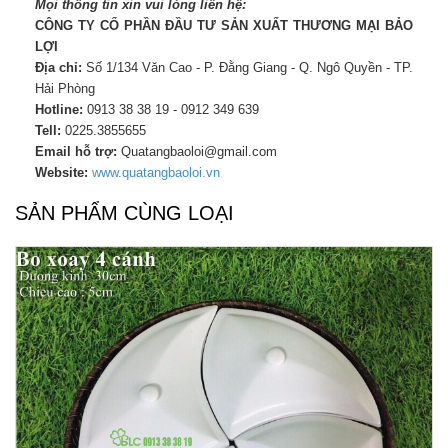
Mọi thông tin xin vui lòng liên hệ:
CÔNG TY CỔ PHẦN ĐẦU TƯ SẢN XUẤT THƯƠNG MẠI BẢO
LỢI
Địa chỉ:
Số 1/134 Văn Cao - P. Đằng Giang - Q. Ngô Quyền - TP.
Hải Phòng
Hotline:
0913 38 38 19 - 0912 349 639
Tell:
0225.3855655
Email hỗ trợ:
Quatangbaoloi@gmail.com
Website:
www.quatangbaoloi.vn
SẢN PHẨM CÙNG LOẠI