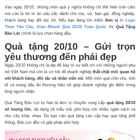
Vào ngày 20/10, những món quà ý nghĩa không chỉ thể hiện tình cảm
mà còn là lời tri ân sâu sắc dành cho mẹ, vợ, bạn gái, đồng nghiệp,
khách hàng hay đối tác nữ. Nếu bạn đang tìm kiếm
đơn vị
In Logo
Theo Yêu Cầu, Giao Nhanh Quà 20/10 Toàn Quốc
,
thì
Quà Tặng
Bảo Lợi
chính là lựa chọn hàng đầu.
Quà tặng 20/10 – Gửi trọn
yêu thương đến phái đẹp
Ngày 20/10 không chỉ là dịp để bày tỏ sự biết ơn với những người phụ
nữ Việt Nam mà còn là cơ hội để doanh nghiệp
thắt chặt mối quan hệ
với khách hàng, đối tác và nhân viên nữ
. Một món quà chỉn chu, tinh
tế và mang dấu ấn thương hiệu sẽ giúp doanh nghiệp ghi điểm trong
lòng người nhận.
Quà Tặng Bảo Lợi tự hào là đơn vị chuyên cung cấp
quà tặng 20/10
số lượng lớn
, đa dạng về mẫu mã, phù hợp với nhiều ngân sách và
nhu cầu khác nhau. Dù bạn cần quà tặng cao cấp hay quà tặng phổ
thông, Bảo Lợi đều có giải pháp phù hợp.