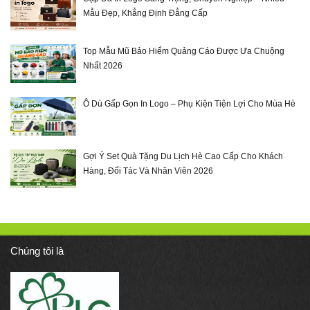
Mẫu Đẹp, Khẳng Định Đẳng Cấp
Top Mẫu Mũ Bảo Hiểm Quảng Cáo Được Ưa Chuộng
Nhất 2026
Ô Dù Gấp Gọn In Logo – Phụ Kiện Tiện Lợi Cho Mùa Hè
Gợi Ý Set Quà Tặng Du Lịch Hè Cao Cấp Cho Khách
Hàng, Đối Tác Và Nhân Viên 2026
Chúng tôi là