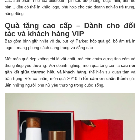
Các sản phẩm như loa bluetooth, pin sạc dự phòng, quạt mini, đèn để
bàn… đều có thể in khắc logo, phù hợp cho các doanh nghiệp trẻ trung,
năng động.
Quà tặng cao cấp – Dành cho đối
tác và khách hàng VIP
Bao gồm bình giữ nhiệt vỏ da, bút ký Parker, hộp quà gỗ, bộ ấm trà in
logo – mang phong cách sang trọng và đẳng cấp.
Một món quà đẹp không chỉ là vật chất, mà còn chứa đựng tình cảm và
thông điệp yêu thương. Với doanh nghiệp, món quà tặng còn là
cầu nối
gắn kết giữa thương hiệu và khách hàng
, thể hiện sự quan tâm và
trân trọng. Với cá nhân, món quà 20/10 là
lời cảm ơn chân thành
gửi
đến những người phụ nữ yêu thương trong cuộc sống.