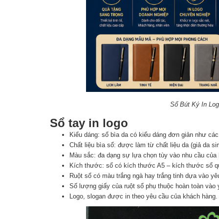
Sổ Bút Ký In Lo
Sổ tay in logo
Kiểu dáng: sổ bìa da có kiểu dáng đơn giản như các
Chất liệu bìa sổ: được làm từ chất liệu da (giả da si
Màu sắc: đa dạng sự lựa chọn tùy vào nhu cầu của
Kích thước: sổ có kích thước A5 – kích thước sổ qu
Ruột sổ có màu trắng ngà hay trắng tinh dựa vào y
Số lượng giấy của ruột sổ phụ thuộc hoàn toàn vào
Logo, slogan được in theo yêu cầu của khách hàng.