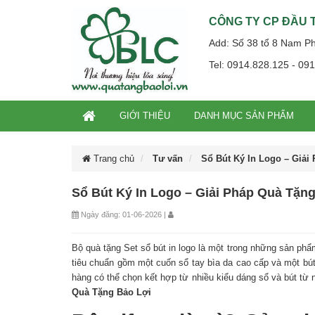
CÔNG TY CP ĐẦU T
Add: Số 38 tổ 8 Nam P
Tel: 0914.828.125 - 09
GIỚI THIỆU
DANH MỤC SẢN PHẨM
Trang chủ
Tư vấn
Sổ Bút Ký In Logo – Giải
Sổ Bút Ký In Logo – Giải Pháp Quà Tặn
Ngày đăng: 01-06-2026 |
Bộ quà tặng Set sổ bút in logo là một trong những sản ph
tiêu chuẩn gồm một cuốn sổ tay bìa da cao cấp và một bút
hàng có thể chọn kết hợp từ nhiều kiểu dáng sổ và bút t
Quà Tặng Bảo Lợi