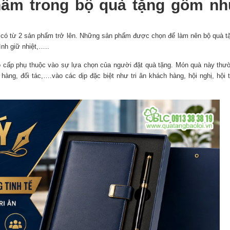
phẩm trong bộ quà tặng gồm n
, có từ 2 sản phẩm trở lên. Những sản phẩm được chọn để làm nên bộ quà tặ
ình giữ nhiệt,…..
o cấp phụ thuộc vào sự lựa chọn của người đặt quà tặng. Món quà này th
àng, đối tác,….vào các dịp đặc biệt như tri ân khách hàng, hội nghị, hội t