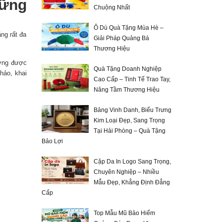
hững
Chuộng Nhất
Ô Dù Quà Tặng Mùa Hè –
ng rất đa
Giải Pháp Quảng Bá
Thương Hiệu
ường được
Quà Tặng Doanh Nghiệp
hảo, khai
Cao Cấp – Tinh Tế Trao Tay,
Nâng Tầm Thương Hiệu
Bảng Vinh Danh, Biểu Trưng
Kim Loại Đẹp, Sang Trọng
Tại Hải Phòng – Quà Tặng
Bảo Lợi
Cặp Da In Logo Sang Trọng,
Chuyên Nghiệp – Nhiều
Mẫu Đẹp, Khẳng Định Đẳng
Cấp
Top Mẫu Mũ Bảo Hiểm