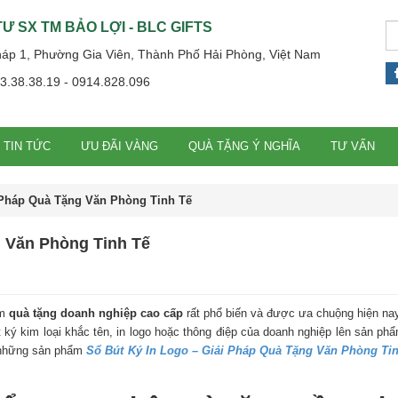
Ư SX TM BẢO LỢI - BLC GIFTS
háp 1, Phường Gia Viên, Thành Phố Hải Phòng, Việt Nam
13.38.38.19 - 0914.828.096
TIN TỨC
ƯU ĐÃI VÀNG
QUÀ TẶNG Ý NGHĨA
TƯ VẤN
 Pháp Quà Tặng Văn Phòng Tinh Tế
g Văn Phòng Tinh Tế
ẩm
quà tặng doanh nghiệp cao cấp
rất phổ biến và được ưa chuộng hiện nay
 ký kim loại khắc tên, in logo hoặc thông điệp của doanh nghiệp lên sản ph
ừ những sản phẩm
Sổ Bút Ký In Logo – Giải Pháp Quà Tặng Văn Phòng Ti