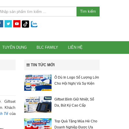
Tìm kiếm
TUYỂN DỤNG
BLC FAMILY
LIÊN HỆ
TIN TỨC MỚI
Ô Dù In Logo Số Lượng Lớn
Cho Hội Nghị Và Sự Kiện
Giftset Bình Giữ Nhiệt, Sổ
. Giftset
Da, Bút Ký Cao Cấp
ẩm. Khách
nh Tế
của
Top Quà Tặng Mùa Hè Cho
Doanh Nghiệp Được Ưa