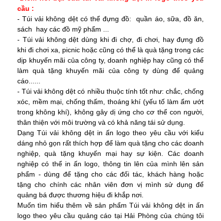
cầu :
- Túi vải không dệt có thể đựng đồ: quần áo, sữa, đồ ăn,
sách hay các đồ mỹ phẩm ...
- Túi vải không dệt dùng khi đi chợ, đi chơi, hay đựng đồ
khi đi chơi xa, picnic hoặc cũng có thể là quà tặng trong các
dịp khuyến mãi của công ty, doanh nghiệp hay cũng có thể
làm quà tặng khuyến mãi của công ty dùng để quảng
cáo......
- Túi vải không dệt có nhiều thuộc tính tốt như: chắc, chống
xóc, mềm mại, chống thấm, thoáng khí (yếu tố làm ẩm ướt
trong không khí), không gây dị ứng cho cơ thể con người,
thân thiện với môi trường và có khả năng tái sử dụng.
Dạng
Túi vải không dệt in ấn logo theo yêu cầu
với kiểu
dáng nhỏ gọn rất thích hợp để làm quà tặng cho các doanh
nghiệp, quà tặng khuyến mại hay sự kiện. Các doanh
nghiệp có thể in ấn logo, thông tin lên của mình lên sản
phẩm - dùng để tặng cho các đối tác, khách hàng hoặc
tặng cho chính các nhân viên đơn vị mình sử dụng để
quảng bá được thương hiệu đi khắp nơi.
Muốn tìm hiểu thêm về sản phẩm
Túi vải không dệt in ấn
logo theo yêu cầu quảng cáo tại Hải Phòng
của chúng tôi