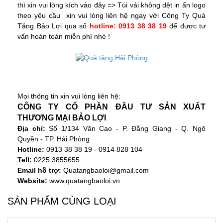
thì xin vui lòng kích vào đây =>
Túi vải không dệt in ấn logo
theo yêu cầu
xin vui lòng liên hệ ngay với
Công Ty Quà
Tặng Bảo Lợi
qua số
hotline: 0913 38 38 19
để được tư
vấn hoàn toàn miễn phí nhé !
Quà tặng Hải Phòng
Mọi thông tin xin vui lòng liên hệ:
CÔNG TY CỔ PHẦN ĐẦU TƯ SẢN XUẤT
THƯƠNG MẠI BẢO LỢI
Địa chỉ:
Số 1/134 Văn Cao - P. Đằng Giang - Q. Ngô
Quyền - TP. Hải Phòng
Hotline:
0913 38 38 19 - 0914 828 104
Tell:
0225.3855655
Email hỗ trợ:
Quatangbaoloi@gmail.com
Website:
www.quatangbaoloi.vn
SẢN PHẨM CÙNG LOẠI