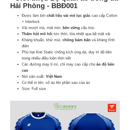
Hải Phòng - BBĐ001
Được làm bởi
chất liệu vải mè lục giác
cao cấp Cotton
+ Interlock
Vải mượt mà, mát mịn,
bền vững
cấu trúc
Thấm hút mồ hô
i tức thời, tỏa nhiệt qua bề mặt vải
Kháng khuẩn, khử mùi,
chống bám bẩn
và kháng tĩnh
điện
Phủ hạt Anti Static chống kích ứng da, duy trì độ bền
trong nhiều điều kiện thời tiết
Các đường may tỉ mỉ, chỉ may cao cấp cho
áo độ bền
cao
Nơi sản xuất:
Việt Nam
Có thể in tên, số áo lên phần sau của áo
Size: Full size