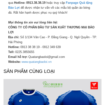
qua
Hotline: 0913.38.38.19
hoặc truy cập
Fanpag
e
Quà tặng
Bảo Lợi
để được nhận tư vấn về các mẫu bộ quần áo bóng
đá. Rất hân hạnh được phục vụ quý khách!
Mọi thông tin xin vui lòng liên hệ:
CÔNG TY CỔ PHẦN ĐẦU TƯ SẢN XUẤT THƯƠNG MẠI BẢO
LỢI
Địa chỉ:
Số 1/134 Văn Cao - P. Đằng Giang - Q. Ngô Quyền - TP.
Hải Phòng
Hotline:
0913 38 38 19 - 0912 349 639
Tell:
0225.3855655
Email hỗ trợ:
Quatangbaoloi@gmail.com
Website:
www.quatangbaoloi.vn
SẢN PHẨM CÙNG LOẠI