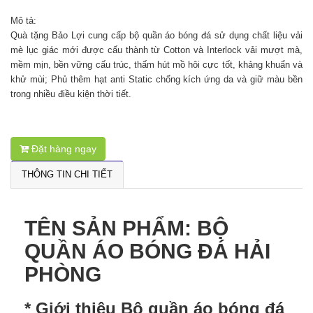
Mô tả:
Quà tặng Bảo Lợi cung cấp bộ quần áo bóng đá sử dụng chất liệu vải
mè lục giác mới được cấu thành từ Cotton và Interlock vải mượt mà,
mềm mịn, bền vững cấu trúc, thấm hút mồ hôi cực tốt, khảng khuẩn và
khử mùi; Phủ thêm hạt anti Static chống kích ứng da và giữ màu bền
trong nhiều điều kiện thời tiết.
Đặt hàng ngay
THÔNG TIN CHI TIẾT
TÊN SẢN PHẨM: BỘ
QUẦN ÁO BÓNG ĐÁ HẢI
PHÒNG
* Giới thiệu Bộ quần áo bóng đá