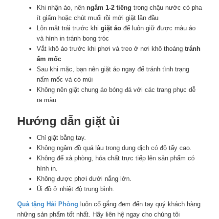
Khi nhận áo, nên
ngâm 1-2 tiếng
trong chậu nước có pha
ít giấm hoặc chút muối rồi mới giặt lần đầu
Lộn mặt trái trước khi
giặt áo
để luôn giữ được màu áo
và hình in tránh bong tróc
Vắt khô áo trước khi phơi và treo ở nơi khô thoáng
tránh
ẩm mốc
Sau khi mặc, bạn nên giặt áo ngay để tránh tình trạng
nấm mốc và có mùi
Không nên giặt chung áo bóng đá với các trang phục dễ
ra màu
Hướng dẫn giặt ủi
Chỉ giặt bằng tay.
Không ngâm đồ quá lâu trong dung dịch có độ tẩy cao.
Không để xà phòng, hóa chất trực tiếp lên sản phẩm có
hình in.
Không được phơi dưới nắng lớn.
Ủi đồ ở nhiệt độ trung bình.
Quà tặng Hải Phòng
luôn cố gắng đem đến tay quý khách hàng
những sản phẩm tốt nhất. Hãy liên hệ ngay cho chúng tôi