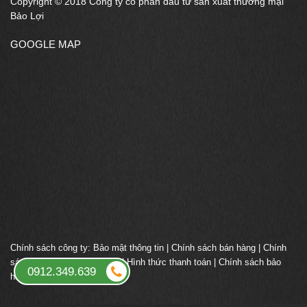
Copyright © 2018 Công ty cổ phần đầu tư sản xuất thương mại
Bảo Lợi
GOOGLE MAP
Chính sách công ty:
Bảo mật thông tin
|
Chính sách bán hàng
|
Chính
sách giao nhận vận chuyển
|
Hình thức thanh toán
|
Chính sách bảo
0912.349.639
hành