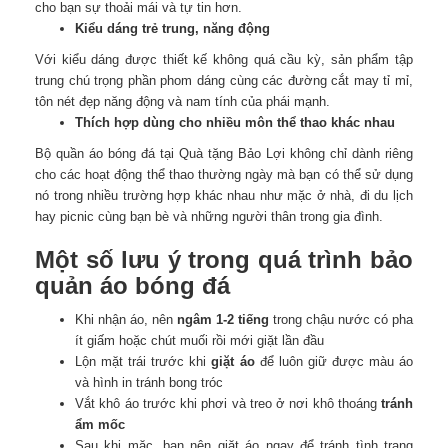
cho bạn sự thoải mái và tự tin hơn.
Kiểu dáng trẻ trung, năng động
Với kiểu dáng được thiết kế không quá cầu kỳ, sản phẩm tập
trung chú trọng phần phom dáng cùng các đường cắt may tỉ mỉ,
tôn nét đẹp năng động và nam tính của phái mạnh.
Thích hợp dùng cho nhiều môn thể thao khác nhau
Bộ quần áo bóng đá tại Quà tặng Bảo Lợi không chỉ dành riêng
cho các hoạt động thể thao thường ngày mà bạn có thể sử dụng
nó trong nhiều trường hợp khác nhau như mặc ở nhà, đi du lịch
hay picnic cùng bạn bè và những người thân trong gia đình.
Một số lưu ý trong quá trình bảo
quản áo bóng đá
Khi nhận áo, nên
ngâm 1-2 tiếng
trong chậu nước có pha
ít giấm hoặc chút muối rồi mới giặt lần đầu
Lộn mặt trái trước khi
giặt áo
để luôn giữ được màu áo
và hình in tránh bong tróc
Vắt khô áo trước khi phơi và treo ở nơi khô thoáng
tránh
ẩm mốc
Sau khi mặc, bạn nên giặt áo ngay để tránh tình trạng