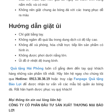
nấm mốc và có mùi
Không nên giặt chung áo bóng đá với các trang phục dễ
ra màu
Hướng dẫn giặt ủi
Chỉ giặt bằng tay.
Không ngâm đồ quá lâu trong dung dịch có độ tẩy cao.
Không để xà phòng, hóa chất trực tiếp lên sản phẩm có
hình in.
Không được phơi dưới nắng lớn.
Ủi đồ ở nhiệt độ trung bình.
Quà tặng Hải Phòng
luôn cố gắng đem đến tay quý khách
hàng những sản phẩm tốt nhất. Hãy liên hệ ngay cho chúng tôi
qua
Hotline: 0913.38.38.19
hoặc truy cập
Fanpag
e
Quà tặng
Bảo Lợi
để được nhận tư vấn về các mẫu bộ quần áo bóng
đá. Rất hân hạnh được phục vụ quý khách!
Mọi thông tin xin vui lòng liên hệ:
CÔNG TY CỔ PHẦN ĐẦU TƯ SẢN XUẤT THƯƠNG MẠI BẢO
LỢI