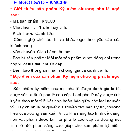
LÊ NGÔI SAO - KNC09
* Giới thiệu sản phẩm Kỷ niệm chương pha lê ngôi
sao:
- Mã sản phẩm : KNC09
- Chất liệu : Pha lê thủy tinh.
- Kích thước: Cạnh 12cm.
- Công nghệ chế tác: In và khắc logo theo yêu cầu của
khách hàng.
- Vận chuyển: Giao hàng tận nơi.
- Bao bì sản phẩm: Mỗi một sản phẩm được đóng gói trong
hộp xi lót lụa tiêu chuẩn đẹp.
- Đảm bảo thời gian nhanh chóng, giá cả cạnh tranh.
* Đặc điểm của sản phẩm Kỷ niệm chương pha lê ngôi
sao:
- Sản phẩm kỷ niệm chương pha lê được đánh giá là tốt
được sản xuất từ pha lê cao cấp. Loại pha lê này được tinh
luyện theo một tỉ lệ kết hợp hoàn hảo giữa các loại nguyên
tố. Đây chính là bí quyết gia truyền tạo nên uy tín, thương
hiệu của xưởng sản xuất. Vì có khả năng tạo hình dễ dàng,
nên vật phẩm được làm từ pha lê cao cấp có đường nét
tinh tế, độ phản sáng cao giúp cho sản phẩm kỷ niệm