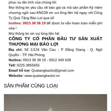
phục vụ tận tình của chúng tôi.
Mọi thông tin yêu cầu về báo giá và mã sản phẩm
Kỷ niệm
chương ngôi sao-KNC09
xin vui lòng liên hệ ngay với
Công
Ty Quà Tặng Bảo Lợi
qua số
hotline: 0913 38 38 19
để được tư vấn hoàn toàn miễn phí
nhé !
Mọi thông tin xin vui lòng liên hệ:
CÔNG TY CỔ PHẦN ĐẦU TƯ SẢN XUẤT
THƯƠNG MẠI BẢO LỢI
Địa chỉ:
Số 1/134 Văn Cao - P. Đằng Giang - Q. Ngô
Quyền - TP. Hải Phòng
Hotline:
0913 38 38 19 - 0912 349 639
Tell:
0225.3855655
Email hỗ trợ:
Quatangbaoloi@gmail.com
Website:
www.quatangbaoloi.vn
SẢN PHẨM CÙNG LOẠI