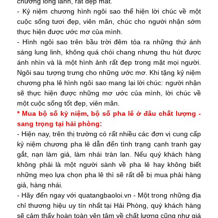
chương long lanh, rất đẹp mắt.
- Kỷ niệm chương hình ngôi sao thể hiện lời chúc về một
cuộc sống tươi đẹp, viên mãn, chúc cho người nhận sớm
thực hiện được ước mơ của mình.
- Hình ngôi sao trên bầu trời đêm tỏa ra những thứ ánh
sáng lung linh, không quá chói chang nhưng thu hút được
ánh nhìn và là một hình ảnh rất đẹp trong mặt mọi người.
Ngôi sau tượng trưng cho những ước mơ. Khi tặng kỷ niệm
chương pha lê hình ngôi sao mang lại lời chúc: người nhận
sẽ thực hiện được những mơ ước của mình, lời chúc về
một cuộc sống tốt đẹp, viên mãn.
* Mua bộ số kỷ niệm, bộ số pha lê ở đâu chất lượng -
sang trọng tại hải phòng:
- Hiện nay, trên thị trường có rất nhiều các đơn vị cung cấp
kỷ niệm chương pha lê dẫn đến tình trạng cạnh tranh gay
gắt, nạn làm giả, làm nhái tràn lan. Nếu quý khách hàng
không phải là một người sành về pha lê hay không biết
những mẹo lựa chọn pha lê thì sẽ rất dễ bị mua phải hàng
giả, hàng nhái.
- Hãy đến ngay với
quatangbaoloi.vn
- Một trong những địa
chỉ thương hiệu uy tín nhất tại Hải Phòng, quý khách hàng
sẽ cảm thấy hoàn toàn yên tâm về chất lượng cũng như giá