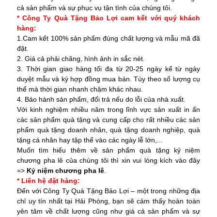
cả sản phẩm và sự phục vụ tận tình của chúng tôi.
* Công Ty Quà Tặng Bảo Lợi cam kết với quý khách
hàng:
1.Cam kết 100% sản phẩm đúng chất lượng và mẫu mã đã
đặt.
2. Giá cả phải chăng, hình ảnh in sắc nét.
3. Thời gian giao hàng tối đa từ 20-25 ngày kể từ ngày
duyệt mẫu và ký hợp đồng mua bán. Tùy theo số lượng cụ
thể mà thời gian nhanh chậm khác nhau.
4. Bảo hành sản phẩm, đổi trả nếu do lỗi của nhà xuất.
Với kinh nghiệm nhiều năm trong lĩnh vực sản xuất in ấn
các sản phẩm quà tặng và cung cấp cho rất nhiều các sản
phẩm quà tặng doanh nhân, quà tặng doanh nghiệp, quà
tặng cá nhân hay tập thể vào các ngày lễ lớn,...
Muốn tìm hiểu thêm về sản phẩm
quà tặng kỷ niệm
chương pha lê
của chúng tôi thì xin vui lòng kích vào đây
=>
Kỷ niệm chương pha lê
.
* Liên hệ đặt hàng:
Đến với Công Ty Quà Tặng Bảo Lợi – một trong những địa
chỉ uy tín nhất tại Hải Phòng, bạn sẽ cảm thấy hoàn toàn
yên tâm về chất lượng cũng như giá cả sản phẩm và sự