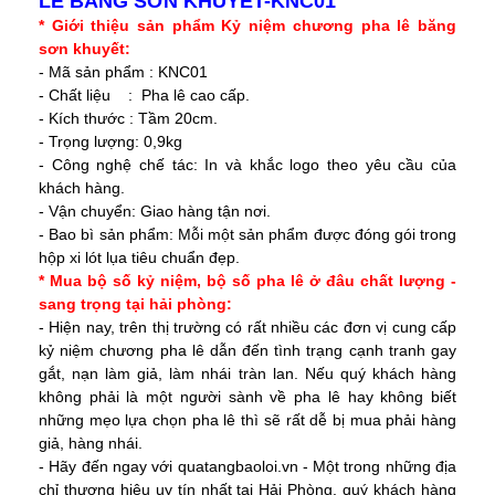
LÊ BĂNG SƠN KHUYẾT-KNC01
* Giới thiệu sản phẩm Kỷ niệm chương pha lê băng
sơn khuyết:
- Mã sản phẩm : KNC01
- Chất liệu : Pha lê cao cấp.
- Kích thước : Tầm 20cm.
- Trọng lượng: 0,9kg
- Công nghệ chế tác: In và khắc logo theo yêu cầu của
khách hàng.
- Vận chuyển: Giao hàng tận nơi.
- Bao bì sản phẩm: Mỗi một sản phẩm được đóng gói trong
hộp xi lót lụa tiêu chuẩn đẹp.
* Mua bộ số kỷ niệm, bộ số pha lê ở đâu chất lượng -
sang trọng tại hải phòng:
- Hiện nay, trên thị trường có rất nhiều các đơn vị cung cấp
kỷ niệm chương pha lê dẫn đến tình trạng cạnh tranh gay
gắt, nạn làm giả, làm nhái tràn lan. Nếu quý khách hàng
không phải là một người sành về pha lê hay không biết
những mẹo lựa chọn pha lê thì sẽ rất dễ bị mua phải hàng
giả, hàng nhái.
- Hãy đến ngay với
quatangbaoloi.vn
- Một trong những địa
chỉ thương hiệu uy tín nhất tại Hải Phòng, quý khách hàng