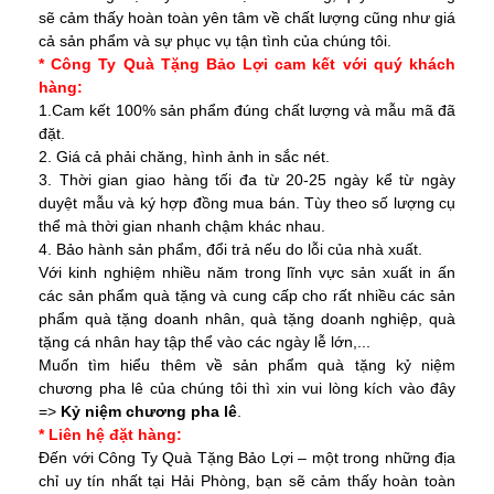
sẽ cảm thấy hoàn toàn yên tâm về chất lượng cũng như giá
cả sản phẩm và sự phục vụ tận tình của chúng tôi.
* Công Ty Quà Tặng Bảo Lợi cam kết với quý khách
hàng:
1.Cam kết 100% sản phẩm đúng chất lượng và mẫu mã đã
đặt.
2. Giá cả phải chăng, hình ảnh in sắc nét.
3. Thời gian giao hàng tối đa từ 20-25 ngày kể từ ngày
duyệt mẫu và ký hợp đồng mua bán. Tùy theo số lượng cụ
thể mà thời gian nhanh chậm khác nhau.
4. Bảo hành sản phẩm, đổi trả nếu do lỗi của nhà xuất.
Với kinh nghiệm nhiều năm trong lĩnh vực sản xuất in ấn
các sản phẩm quà tặng và cung cấp cho rất nhiều các sản
phẩm quà tặng doanh nhân, quà tặng doanh nghiệp, quà
tặng cá nhân hay tập thể vào các ngày lễ lớn,...
Muốn tìm hiểu thêm về sản phẩm
quà tặng kỷ niệm
chương pha lê
của chúng tôi thì xin vui lòng kích vào đây
=>
Kỷ niệm chương pha lê
.
* Liên hệ đặt hàng:
Đến với Công Ty Quà Tặng Bảo Lợi – một trong những địa
chỉ uy tín nhất tại Hải Phòng, bạn sẽ cảm thấy hoàn toàn