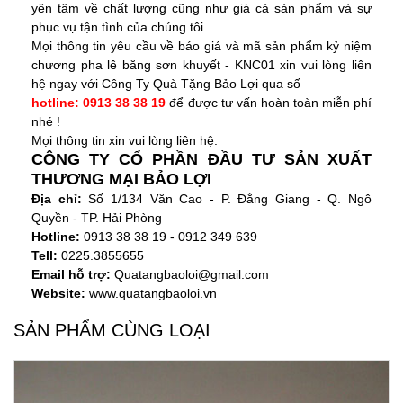
yên tâm về chất lượng cũng như giá cả sản phẩm và sự
phục vụ tận tình của chúng tôi.
Mọi thông tin yêu cầu về báo giá và mã sản phẩm
kỷ niệm
chương pha lê băng sơn khuyết - KNC01
xin vui lòng liên
hệ ngay với
Công Ty Quà Tặng Bảo Lợi
qua số
hotline: 0913 38 38 19
để được tư vấn hoàn toàn miễn phí
nhé !
Mọi thông tin xin vui lòng liên hệ:
CÔNG TY CỔ PHẦN ĐẦU TƯ SẢN XUẤT
THƯƠNG MẠI BẢO LỢI
Địa chỉ:
Số 1/134 Văn Cao - P. Đằng Giang - Q. Ngô
Quyền - TP. Hải Phòng
Hotline:
0913 38 38 19 - 0912 349 639
Tell:
0225.3855655
Email hỗ trợ:
Quatangbaoloi@gmail.com
Website:
www.quatangbaoloi.vn
SẢN PHẨM CÙNG LOẠI